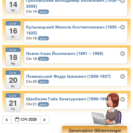
Гроховський Володимир Йосипович (1936 –
14
2006)
Ср
Січ 14
день
СІЧ
Кульчицький Микола Костянтинович (1856 –
16
1925)
Пт
Січ 16
день
СІЧ
Новик Ісаак Йосипович (1891 – 1968)
18
Січ 18
день
Нд
СІЧ
Ломинський Федір Іванович (1856-1927)
20
Січ 20
день
Вт
СІЧ
Шахбазян Гайк Хачатурович (1896-1982)
21
Січ 21
день
Ср
СІЧ 2026