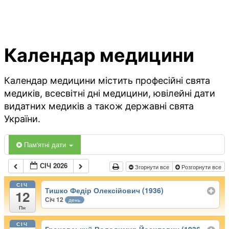
Календар медицини
Календар медицини містить професійні свята
медиків, всесвітні дні медицини, ювілейні дати
видатних медиків а також державні свята
України.
Пам'ятні дати
СІЧ 2026
Згорнути все
Розгорнути все
СІЧ
Тишко Федір Олексійович (1936)
12
Січ 12
день
Пн
СІЧ