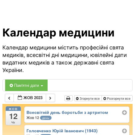
Календар медицини
Календар медицини містить професійні свята
медиків, всесвітні дні медицини, ювілейні дати
видатних медиків а також державні свята
України.
Пам'ятні дати
ЖОВ 2023
Згорнути все
Розгорнути все
ЖОВ
Всесвітній день боротьби з артритом
12
Жов 12
день
Чт
Головченко Юрій Іванович (1943)