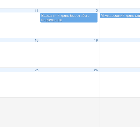
11
12
Всесвітній день боротьби з
Міжнародний день сл
пневмонією
18
19
25
26