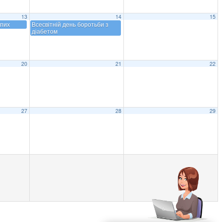
13
14
15
іпих
Всесвітній день боротьби з
діабетом
20
21
22
27
28
29