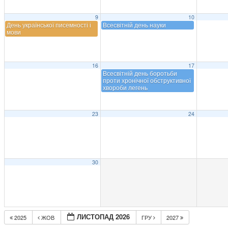
9
10
День української писемності і
Всесвітній день науки
мови
16
17
Всесвітній день боротьби
проти хронічної обструктивної
хвороби легень
23
24
30
ЛИСТОПАД 2026
2025
ЖОВ
ГРУ
2027