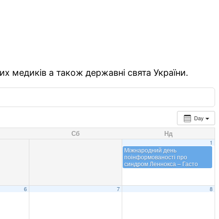
их медиків а також державні свята України.
Day
Сб
Нд
1
Міжнародний день
поінформованості про
синдром Леннокса – Гасто
6
7
8