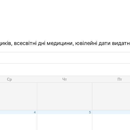
ків, всесвітні дні медицини, ювілейні дати видатн
Ср
Чт
Пт
4
5