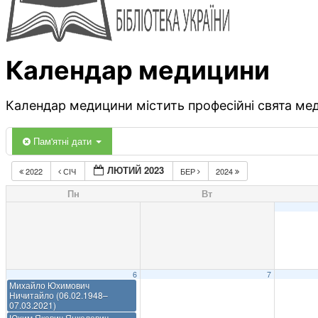
Календар медицини
Календар медицини містить професійні свята меди
Пам'ятні дати
ЛЮТИЙ 2023
2022
СІЧ
БЕР
2024
Пн
Вт
6
7
Михайло Юхимович
Ничитайло (06.02.1948–
07.03.2021)
Юхим Якович Янкелевич