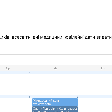
ків, всесвітні дні медицини, ювілейні дати видатн
Ср
Чт
Пт
1
2
8
9
Міжнародний день
стоматолога
Олена Григорівна Калиновська
(09.02.1923 – 01.02.2006)