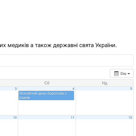
их медиків а також державні свята України.
Day
Сб
Нд
3
4
5
Всесвітній день боротьби з
раком
10
11
12