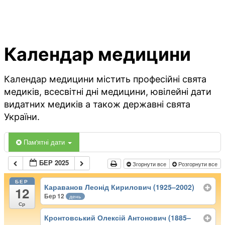
Календар медицини
Календар медицини містить професійні свята
медиків, всесвітні дні медицини, ювілейні дати
видатних медиків а також державні свята
України.
Пам'ятні дати
БЕР 2025
Згорнути все
Розгорнути все
БЕР
Караванов Леонід Кирилович (1925–2002)
12
Бер 12
день
Ср
Кронтовський Олексій Антонович (1885–