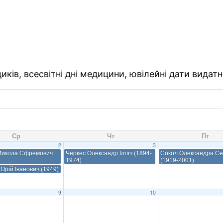
ків, всесвітні дні медицини, ювілейні дати видатн
Ср
Чт
Пт
2
3
Микола Єфремович
Черкес Олександр Ілліч (1894-
Сокол Олександра Се
1974)
(1919-2001)
рій Іванович (1949)
9
10