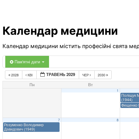
Календар медицини
Календар медицини містить професійні свята меди
Пам'ятні дати
ТРАВЕНЬ 2029
2028
КВІ
ЧЕР
2030
Пн
Вт
1
Поліщук 
(1944)
Фещенко Ю
7
8
Розуменко Володимир
Давидович (1949)