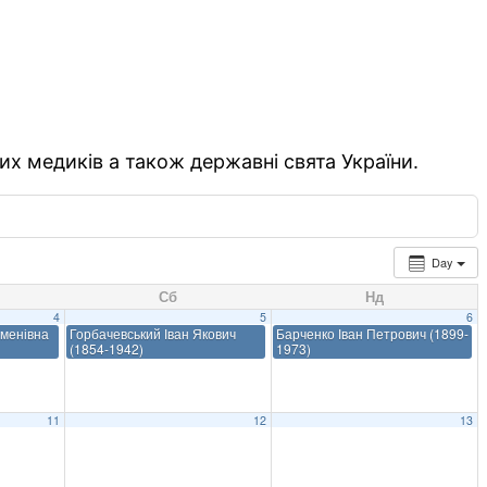
их медиків а також державні свята України.
Day
Сб
Нд
4
5
6
менівна
Горбачевський Іван Якович
Барченко Іван Петрович (1899-
(1854-1942)
1973)
11
12
13