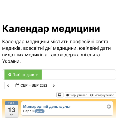
Календар медицини
Календар медицини містить професійні свята
медиків, всесвітні дні медицини, ювілейні дати
видатних медиків а також державні свята
України.
Пам'ятні дати
СЕР – ВЕР 2022
Згорнути все
Розгорнути все
СЕР
Міжнародний день шульг
13
Сер 13
день
Сб