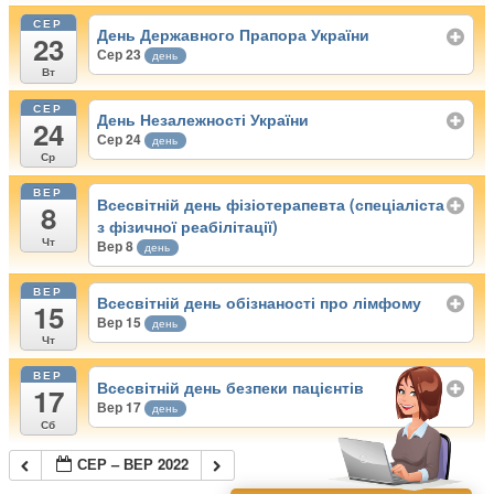
СЕР
День Державного Прапора України
23
Сер 23
день
Вт
СЕР
День Незалежності України
24
Сер 24
день
Ср
ВЕР
Всесвітній день фізіотерапевта (спеціаліста
8
з фізичної реабілітації)
Чт
Вер 8
день
ВЕР
Всесвітній день обізнаності про лімфому
15
Вер 15
день
Чт
ВЕР
Всесвітній день безпеки пацієнтів
17
Вер 17
день
Сб
СЕР – ВЕР 2022