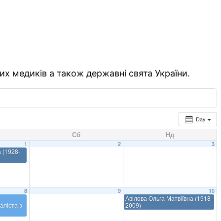
их медиків а також державні свята України.
Day
Сб
Нд
1
2
3
 (1928-
8
9
10
Авілова Ольга Матвіївна (1918-
аліста з
2009)