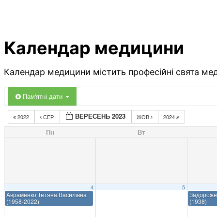
Календар медицини
Календар медицини містить професійні свята меди
Пам'ятні дати
ВЕРЕСЕНЬ 2023
2022
СЕР
ЖОВ
2024
Пн
Вт
4
5
Авраменко Тетяна Василівна
Задорожн
(1958-2022)
(1938)