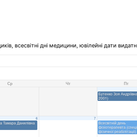
ків, всесвітні дні медицини, ювілейні дати видатн
Ср
Чт
Пт
Бутенко Зоя Андріївна
2001)
6
7
а Тамара Данилівна
Всесвітній день
фізіотерапевта (спеці
фізичної реабілітації)