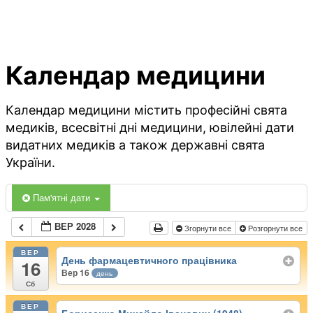
Календар медицини
Календар медицини містить професійні свята
медиків, всесвітні дні медицини, ювілейні дати
видатних медиків а також державні свята
України.
Пам'ятні дати
ВЕР 2028
Згорнути все
Розгорнути все
ВЕР
День фармацевтичного працівника
16
Вер 16
день
Сб
ВЕР