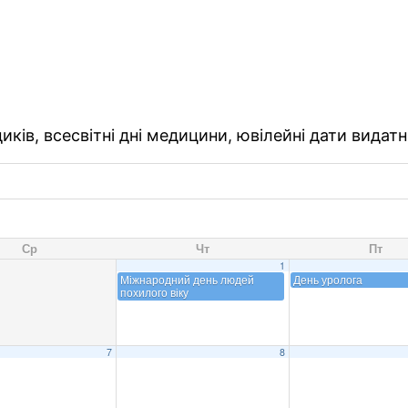
ків, всесвітні дні медицини, ювілейні дати видатн
Ср
Чт
Пт
1
Міжнародний день людей
День уролога
похилого віку
7
8