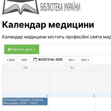
Календар медицини
Календар медицини містить професійні свята меди
Пам'ятні дати
ЖОВТЕНЬ 2026
2025
ВЕР
ЛИС
2027
Пн
Вт
5
6
Легоцький Тиводар (Теодор)
Яношович (1830 – 1915)