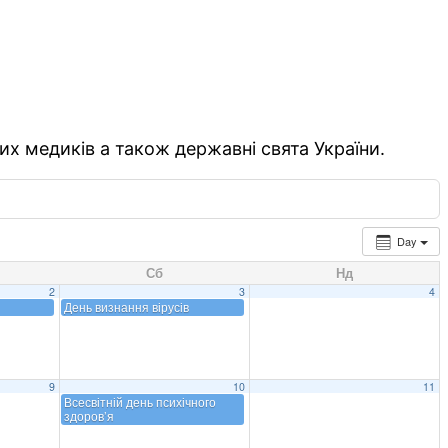
их медиків а також державні свята України.
Day
Сб
Нд
2
3
4
День визнання вірусів
9
10
11
Всесвітній день психічного
здоров’я