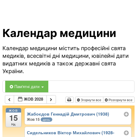
Календар медицини
Календар медицини містить професійні свята
медиків, всесвітні дні медицини, ювілейні дати
видатних медиків а також державні свята
України.
Пам'ятні дати
ЖОВ 2028
Згорнути все
Розгорнути все
ЖОВ
Жабоєдов Геннадій Дмитрович (1938)
15
Жов 15
день
Нд
Сидельников Віктор Михайлович (1928-