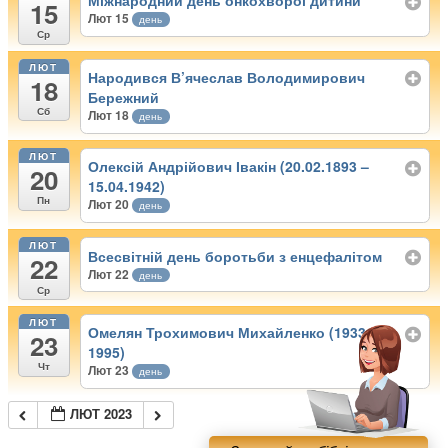
Міжнародний день онкохворої дитини
15
Лют 15
день
Ср
ЛЮТ
Народився В’ячеслав Володимирович
18
Бережний
Сб
Лют 18
день
ЛЮТ
Олексій Андрійович Івакін (20.02.1893 –
20
15.04.1942)
Пн
Лют 20
день
ЛЮТ
Всесвітній день боротьби з енцефалітом
22
Лют 22
день
Ср
ЛЮТ
Омелян Трохимович Михайленко (1933 –
23
1995)
Чт
Лют 23
день
ЛЮТ 2023