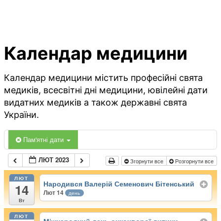
Календар медицини
Календар медицини містить професійні свята
медиків, всесвітні дні медицини, ювілейні дати
видатних медиків а також державні свята
України.
Пам'ятні дати
ЛЮТ 2023
Згорнути все
Розгорнути все
ЛЮТ
Народився Валерій Семенович Бітенський
14
Лют 14
день
Вт
ЛЮТ