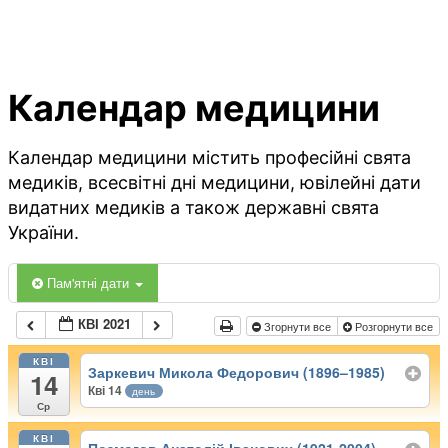
Календар медицини
Календар медицини містить професійні свята
медиків, всесвітні дні медицини, ювілейні дати
видатних медиків а також державні свята
України.
Пам'ятні дати
КВІ 2021
Згорнути все
Розгорнути все
КВІ
Заркевич Микола Федорович (1896–1985)
14
Кві 14
день
Ср
КВІ