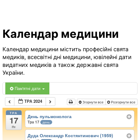
Календар медицини
Календар медицини містить професійні свята
медиків, всесвітні дні медицини, ювілейні дати
видатних медиків а також державні свята
України.
Пам'ятні дати
ТРА 2024
Згорнути все
Розгорнути все
ТРА
День пульмонолога
17
Тра 17
день
Пт
Дуда Олександр Костянтинович (1959)