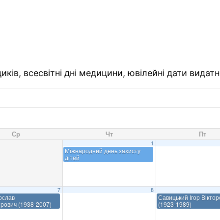
ків, всесвітні дні медицини, ювілейні дати видатн
Ср
Чт
Пт
1
Міжнародний день захисту
дітей
7
8
ослав
Савицький Ігор Віктор
рович (1938-2007)
(1923-1989)