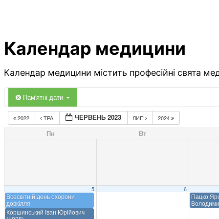
Календар медицини
Календар медицини містить професійні свята меди
Пам'ятні дати
ЧЕРВЕНЬ 2023
2022
ТРА
ЛИП
2024
Пн
Вт
5
6
Всесвітній день охорони
Пацко Яр
довкілля
Володими
Коршинський Іван Юрійович
(1928)