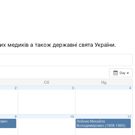
их медиків а також державні свята України.
Day
Сб
Нд
2
3
4
9
10
11
ович
Лейник Михайло
Володимирович (1908-1960)