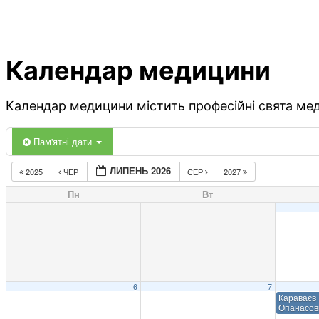
Календар медицини
Календар медицини містить професійні свята меди
Пам'ятні дати
ЛИПЕНЬ 2026
2025
ЧЕР
СЕР
2027
Пн
Вт
6
7
Караваєв
Опанасов