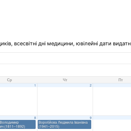
ків, всесвітні дні медицини, ювілейні дати видатн
Ср
Чт
Пт
1
2
8
9
 Володимир
Воробйова Людмила Іванівна
ич (1811–1892)
(1941–2015)