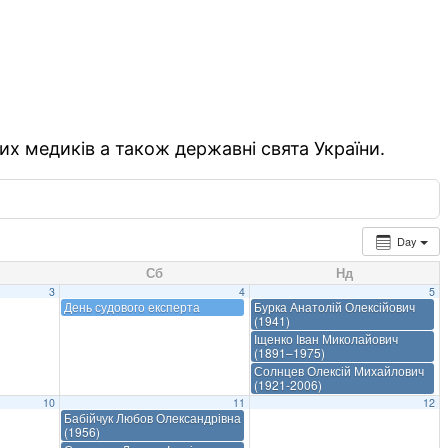
их медиків а також державні свята України.
Day
Сб
Нд
3
4
5
День судового експерта
Бурка Анатолій Олексійович
(1941)
Іщенко Іван Миколайович
(1891–1975)
Солнцев Олексій Михайлович
(1921-2006)
10
11
12
Бабійчук Любов Олександрівна
(1956)