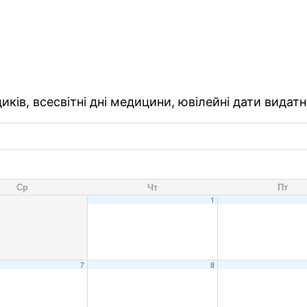
ків, всесвітні дні медицини, ювілейні дати видатн
Ср
Чт
Пт
1
7
8