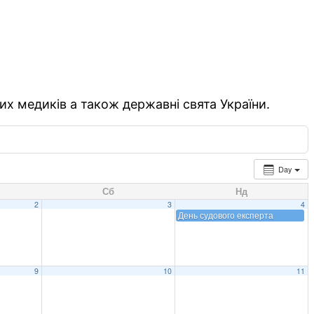
их медиків а також державні свята України.
Day
Сб
Нд
2
3
4
День судового експерта
9
10
11