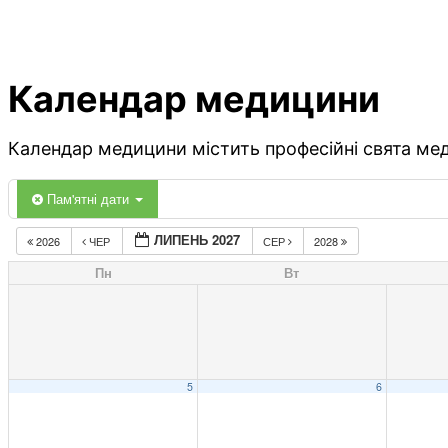
Календар медицини
Календар медицини містить професійні свята меди
Пам'ятні дати
ЛИПЕНЬ 2027
2026
ЧЕР
СЕР
2028
Пн
Вт
5
6