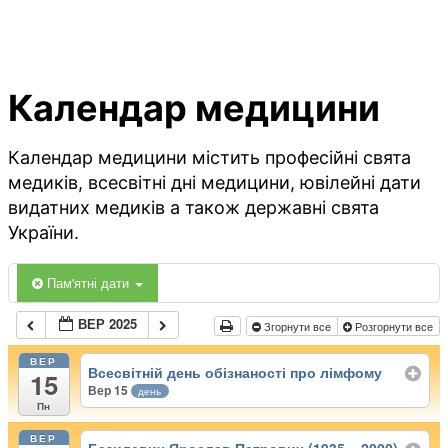
Календар медицини
Календар медицини містить професійні свята
медиків, всесвітні дні медицини, ювілейні дати
видатних медиків а також державні свята
України.
Пам'ятні дати
ВЕР 2025
Згорнути все
Розгорнути все
ВЕР
Всесвітній день обізнаності про лімфому
15
Вер 15
день
Пн
ВЕР