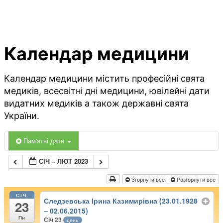
Календар медицини
Календар медицини містить професійні свята
медиків, всесвітні дні медицини, ювілейні дати
видатних медиків а також державні свята
України.
Пам'ятні дати
СІЧ – ЛЮТ 2023
Згорнути все
Розгорнути все
СІЧ
Следзевська Ірина Казимирівна (23.01.1928
23
– 02.06.2015)
Пн
Січ 23
день