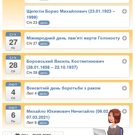
Щепотін Борис Михайлович (23.01.1923 –
1999)
Січ 23
день
СІЧ
Міжнародний день пам’яті жертв Голокосту
27
Січ 27
день
Пт
СІЧ
Боровський Василь Костянтинович
28
(28.01.1858 – 22.10.1937)
Сб
Січ 28
день
ЛЮТ
Всесвітній день боротьби з раком
4
Лют 4
день
Сб
ЛЮТ
Михайло Юхимович Ничитайло (06.02.1948–
6
07.03.2021)
Пн
Лют 6
день