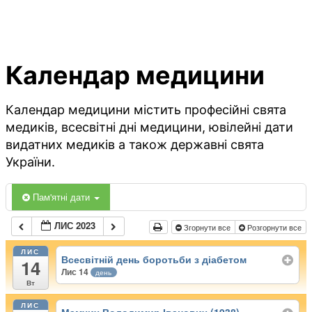
Календар медицини
Календар медицини містить професійні свята
медиків, всесвітні дні медицини, ювілейні дати
видатних медиків а також державні свята
України.
Пам'ятні дати
ЛИС 2023
Згорнути все
Розгорнути все
ЛИС
Всесвітній день боротьби з діабетом
14
Лис 14
день
Вт
ЛИС