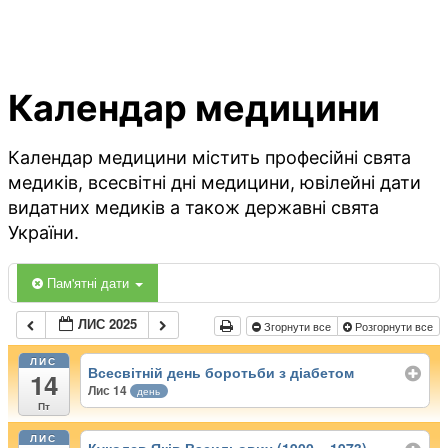
Календар медицини
Календар медицини містить професійні свята
медиків, всесвітні дні медицини, ювілейні дати
видатних медиків а також державні свята
України.
Пам'ятні дати
ЛИС 2025
Згорнути все
Розгорнути все
ЛИС
Всесвітній день боротьби з діабетом
14
Лис 14
день
Пт
ЛИС