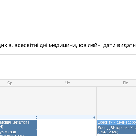
ків, всесвітні дні медицини, ювілейні дати видатн
Ср
Чт
Пт
5
6
влович Криштопа
Всесвітній день здоро
4)
Леонід Вікторович Ха
ауб Мирон
(1943-2020)
ч (1898-1981)