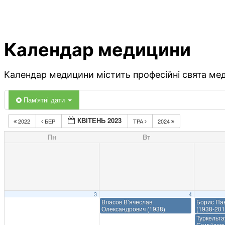
Календар медицини
Календар медицини містить професійні свята меди
Пам'ятні дати
КВІТЕНЬ 2023
2022
БЕР
ТРА
2024
Пн
Вт
3
4
Власов В’ячеслав
Борис Па
Олександрович (1938)
(1938-201
Туркельт
Самуїлови