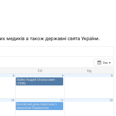
их медиків а також державні свята України.
Day
Сб
Нд
3
4
5
Лайко Андрій Опанасович
(1936)
10
11
12
Всесвітній день боротьби з
хворобою Паркінсона