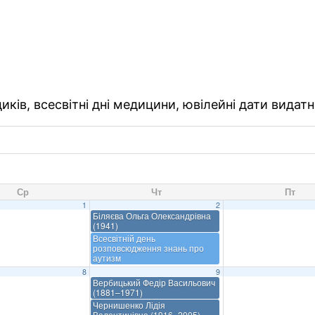
ків, всесвітні дні медицини, ювілейні дати видатн
Ср
Чт
Пт
1
2
Біляєва Ольга Олександрівна
(1941)
Всесвітній день
розповсюдження знань про
аутизм
8
9
Вербицький Федір Васильович
(1881–1971)
Чернишенко Лідія
Валентинівна (1916–2005)