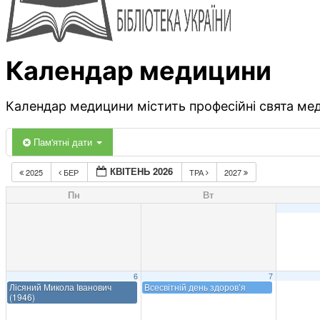
Календар медицини
Календар медицини містить професійні свята меди
Пам'ятні дати
КВІТЕНЬ 2026
2025
БЕР
ТРА
2027
Пн
Вт
6
7
Лісяний Микола Іванович
Всесвітній день здоров’я
(1946)