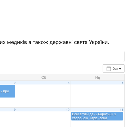
их медиків а також державні свята України.
Day
Сб
Нд
2
3
4
ь про
9
10
11
Всесвітній день боротьби з
хворобою Паркінсона