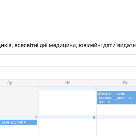
ків, всесвітні дні медицини, ювілейні дати видатн
Ср
Чт
Пт
1
Всесвітній день
розповсюдження знан
аутизм
7
8
й день здоров’я