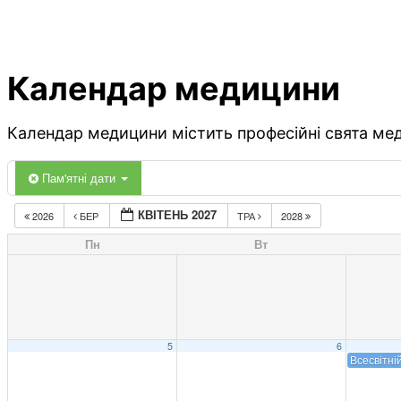
Календар медицини
Календар медицини містить професійні свята меди
Пам'ятні дати
КВІТЕНЬ 2027
2026
БЕР
ТРА
2028
Пн
Вт
5
6
Всесвітні