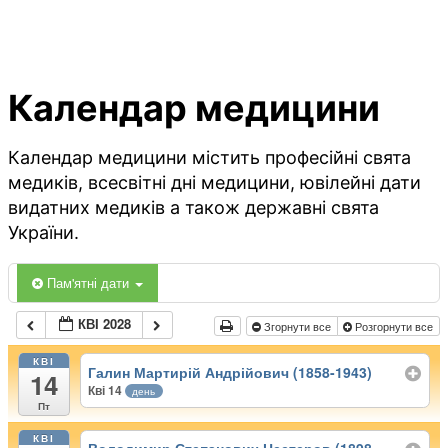
Календар медицини
Календар медицини містить професійні свята
медиків, всесвітні дні медицини, ювілейні дати
видатних медиків а також державні свята
України.
Пам'ятні дати
КВІ 2028
Згорнути все
Розгорнути все
КВІ
Галин Мартирій Андрійович (1858-1943)
14
Кві 14
день
Пт
КВІ