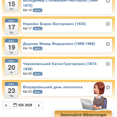
Володимир Степанович Нестеров (1898-
15
1975)
Сб
Кві 15
день
КВІ
Норейко Борис Вікторович (1933)
17
Кві 17
день
Пн
КВІ
Даценко Макар Федорович (1898-1968)
19
Кві 19
день
Ср
КВІ
Черняхівський Євген Григорович (1873-
20
1938)
Чт
Кві 20
день
КВІ
Всеукраїнський день психолога
23
Кві 23
день
Нд
КВІ 2028