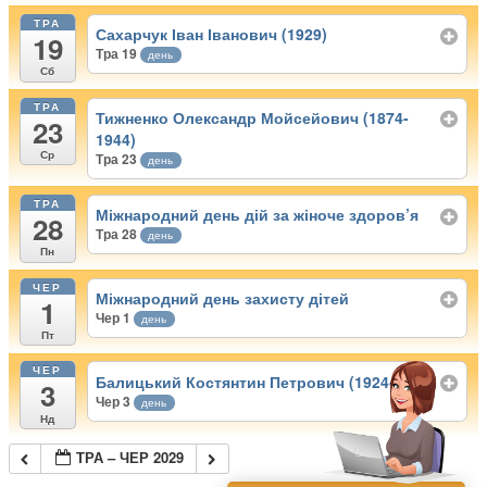
ТРА
Сахарчук Іван Іванович (1929)
19
Тра 19
день
Сб
ТРА
Тижненко Олександр Мойсейович (1874-
23
1944)
Ср
Тра 23
день
ТРА
Міжнародний день дій за жіноче здоров’я
28
Тра 28
день
Пн
ЧЕР
Міжнародний день захисту дітей
1
Чер 1
день
Пт
ЧЕР
Балицький Костянтин Петрович (1924-1995)
3
Чер 3
день
Нд
ТРА – ЧЕР 2029