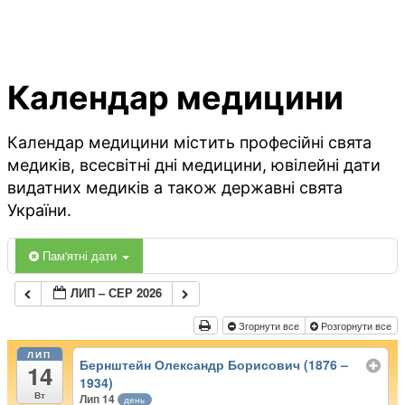
Календар медицини
Календар медицини містить професійні свята
медиків, всесвітні дні медицини, ювілейні дати
видатних медиків а також державні свята
України.
Пам'ятні дати
ЛИП – СЕР 2026
Згорнути все
Розгорнути все
ЛИП
Бернштейн Олександр Борисович (1876 –
14
1934)
Вт
Лип 14
день