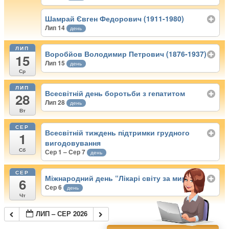
Шамрай Євген Федорович (1911-1980)
Лип 14
день
ЛИП
Воробйов Володимир Петрович (1876-1937)
15
Лип 15
день
Ср
ЛИП
Всесвітній день боротьби з гепатитом
28
Лип 28
день
Вт
СЕР
Всесвітній тиждень підтримки грудного
1
вигодовування
Сб
Сер 1 – Сер 7
день
СЕР
Міжнародний день “Лікарі світу за мир”
6
Сер 6
день
Чт
ЛИП – СЕР 2026