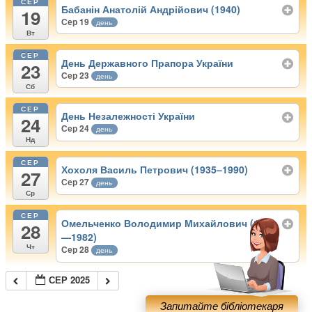
СЕР
Бабанін Анатолій Андрійович (1940)
19
Сер 19
день
Вт
СЕР
День Державного Прапора України
23
Сер 23
день
Сб
СЕР
День Незалежності України
24
Сер 24
день
Нд
СЕР
Хохоля Василь Петрович (1935–1990)
27
Сер 27
день
Ср
СЕР
Омельченко Володимир Михайлович (1920
28
—1982)
Чт
Сер 28
день
СЕР 2025