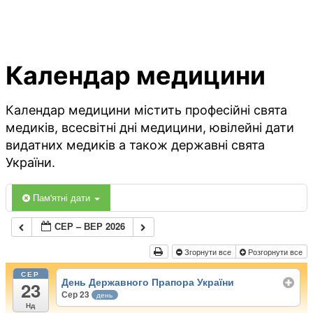
Календар медицини
Календар медицини містить професійні свята
медиків, всесвітні дні медицини, ювілейні дати
видатних медиків а також державні свята
України.
Пам'ятні дати
СЕР – ВЕР 2026
Згорнути все
Розгорнути все
СЕР
День Державного Прапора України
23
Сер 23
день
Нд