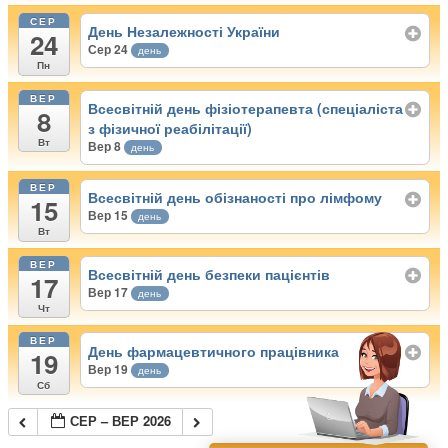
СЕР
День Незалежності України
24
Сер 24
день
Пн
ВЕР
Всесвітній день фізіотерапевта (спеціаліста
8
з фізичної реабілітації)
Вт
Вер 8
день
ВЕР
Всесвітній день обізнаності про лімфому
15
Вер 15
день
Вт
ВЕР
Всесвітній день безпеки пацієнтів
17
Вер 17
день
Чт
ВЕР
День фармацевтичного працівника
19
Вер 19
день
Сб
СЕР – ВЕР 2026