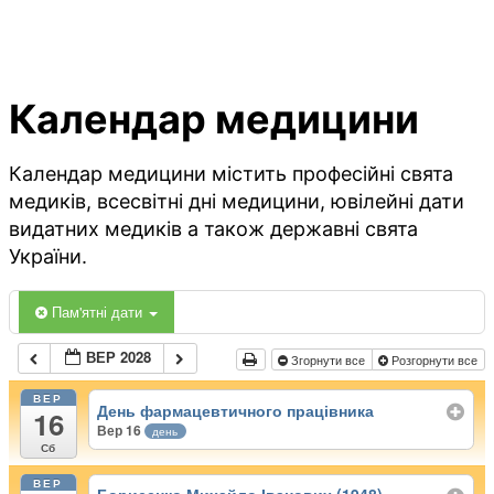
Календар медицини
Календар медицини містить професійні свята
медиків, всесвітні дні медицини, ювілейні дати
видатних медиків а також державні свята
України.
Пам'ятні дати
ВЕР 2028
Згорнути все
Розгорнути все
ВЕР
День фармацевтичного працівника
16
Вер 16
день
Сб
ВЕР