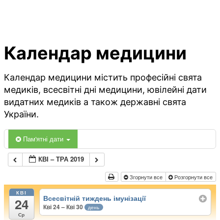
Календар медицини
Календар медицини містить професійні свята
медиків, всесвітні дні медицини, ювілейні дати
видатних медиків а також державні свята
України.
Пам'ятні дати
КВІ – ТРА 2019
Згорнути все
Розгорнути все
КВІ
Всесвітній тиждень імунізації
24
Кві 24 – Кві 30
день
Ср