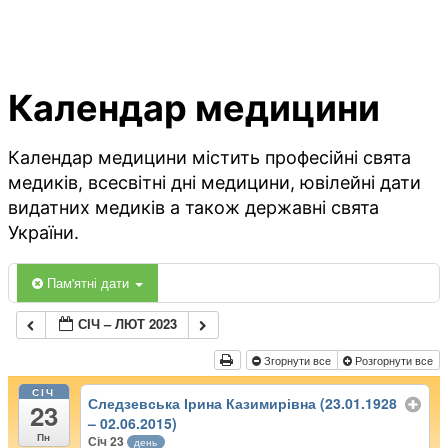
Календар медицини
Календар медицини містить професійні свята
медиків, всесвітні дні медицини, ювілейні дати
видатних медиків а також державні свята
України.
Пам'ятні дати
СІЧ – ЛЮТ 2023
Згорнути все
Розгорнути все
СІЧ
Следзевська Ірина Казимирівна (23.01.1928
23
– 02.06.2015)
Пн
Січ 23
день