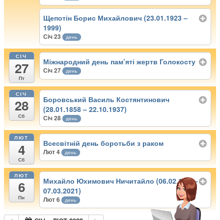
Щепотін Борис Михайлович (23.01.1923 –
1999)
Січ 23
день
СІЧ
Міжнародний день пам’яті жертв Голокосту
27
Січ 27
день
Пт
СІЧ
Боровський Василь Костянтинович
28
(28.01.1858 – 22.10.1937)
Сб
Січ 28
день
ЛЮТ
Всесвітній день боротьби з раком
4
Лют 4
день
Сб
ЛЮТ
Михайло Юхимович Ничитайло (06.02.1948–
6
07.03.2021)
Пн
Лют 6
день