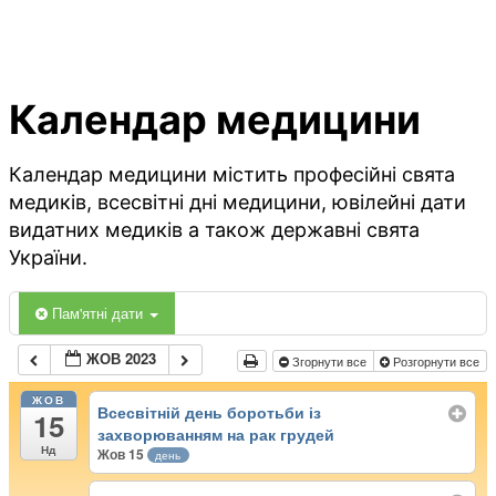
Календар медицини
Календар медицини містить професійні свята
медиків, всесвітні дні медицини, ювілейні дати
видатних медиків а також державні свята
України.
Пам'ятні дати
ЖОВ 2023
Згорнути все
Розгорнути все
ЖОВ
Всесвітній день боротьби із
15
захворюванням на рак грудей
Нд
Жов 15
день