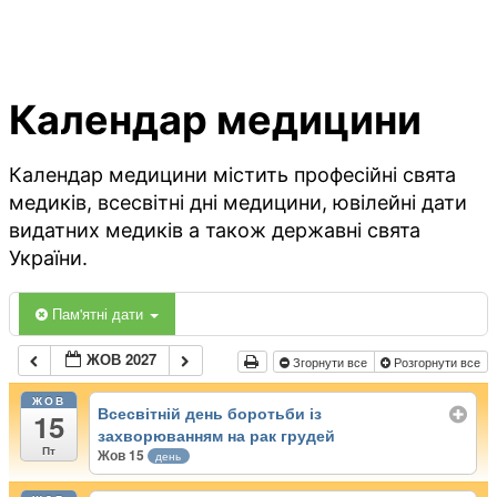
Календар медицини
Календар медицини містить професійні свята
медиків, всесвітні дні медицини, ювілейні дати
видатних медиків а також державні свята
України.
Пам'ятні дати
ЖОВ 2027
Згорнути все
Розгорнути все
ЖОВ
Всесвітній день боротьби із
15
захворюванням на рак грудей
Пт
Жов 15
день