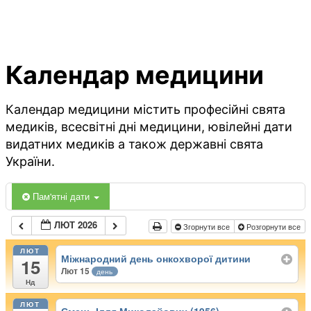
Календар медицини
Календар медицини містить професійні свята
медиків, всесвітні дні медицини, ювілейні дати
видатних медиків а також державні свята
України.
Пам'ятні дати
ЛЮТ 2026
Згорнути все
Розгорнути все
ЛЮТ
Міжнародний день онкохворої дитини
15
Лют 15
день
Нд
ЛЮТ