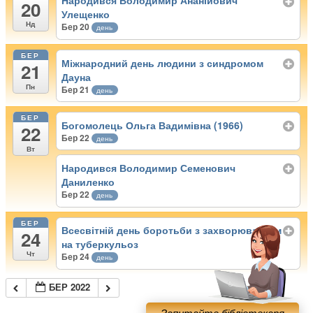
Народився Володимир Ананійович
20
Улещенко
Нд
Бер 20
день
БЕР
Міжнародний день людини з синдромом
21
Дауна
Пн
Бер 21
день
БЕР
Богомолець Ольга Вадимівна (1966)
22
Бер 22
день
Вт
Народився Володимир Семенович
Даниленко
Бер 22
день
БЕР
Всесвітній день боротьби з захворюванням
24
на туберкульоз
Чт
Бер 24
день
БЕР 2022