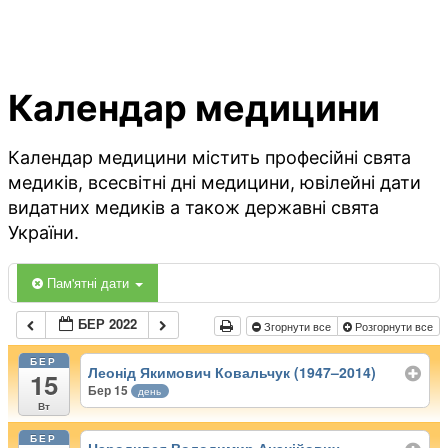
Календар медицини
Календар медицини містить професійні свята
медиків, всесвітні дні медицини, ювілейні дати
видатних медиків а також державні свята
України.
Пам'ятні дати
БЕР 2022
Згорнути все
Розгорнути все
БЕР
Леонід Якимович Ковальчук (1947–2014)
15
Бер 15
день
Вт
БЕР