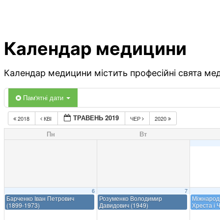
Календар медицини
Календар медицини містить професійні свята меди
Пам'ятні дати
ТРАВЕНЬ 2019
2018
КВІ
ЧЕР
2020
Пн
Вт
6
7
Барченко Іван Петрович
Розуменко Володимир
Міжнарод
(1899-1973)
Давидович (1949)
Хреста і 