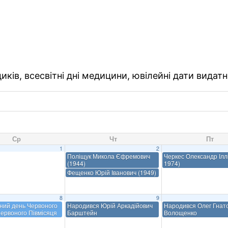
ків, всесвітні дні медицини, ювілейні дати видатн
Ср
Чт
Пт
1
2
Поліщук Микола Єфремович
Черкес Олександр Іллі
(1944)
1974)
Фещенко Юрій Іванович (1949)
8
9
ний день Червоного
Народився Юрій Аркадійович
Народився Олег Гнат
Червоного Півмісяця
Барштейн
Волощенко