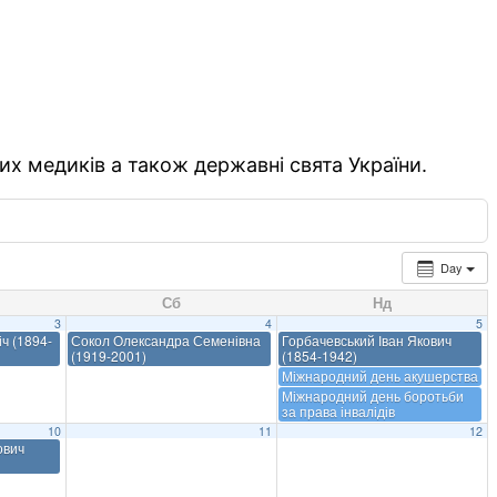
их медиків а також державні свята України.
Day
Сб
Нд
3
4
5
ч (1894-
Сокол Олександра Семенівна
Горбачевський Іван Якович
(1919-2001)
(1854-1942)
Міжнародний день акушерства
Міжнародний день боротьби
за права інвалідів
10
11
12
ович