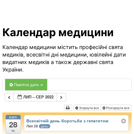
Календар медицини
Календар медицини містить професійні свята
медиків, всесвітні дні медицини, ювілейні дати
видатних медиків а також державні свята
України.
Пам'ятні дати
ЛИП – СЕР 2022
Згорнути все
Розгорнути все
ЛИП
Всесвітній день боротьби з гепатитом
28
Лип 28
день
Чт