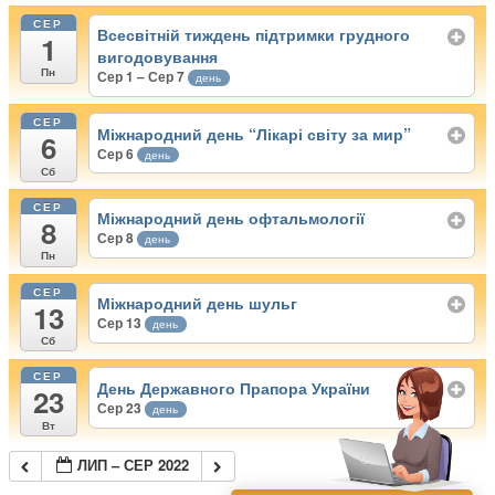
СЕР
Всесвітній тиждень підтримки грудного
1
вигодовування
Пн
Сер 1 – Сер 7
день
СЕР
Міжнародний день “Лікарі світу за мир”
6
Сер 6
день
Сб
СЕР
Міжнародний день офтальмології
8
Сер 8
день
Пн
СЕР
Міжнародний день шульг
13
Сер 13
день
Сб
СЕР
День Державного Прапора України
23
Сер 23
день
Вт
ЛИП – СЕР 2022