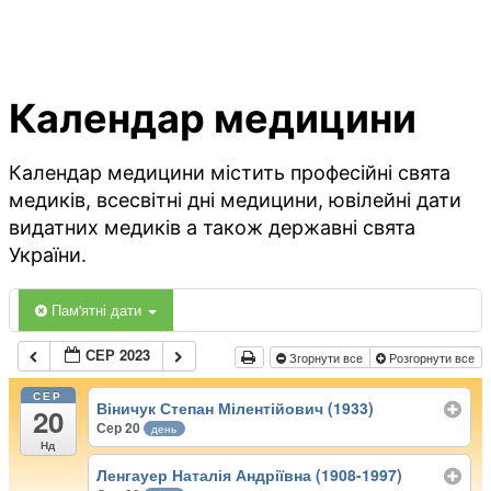
Календар медицини
Календар медицини містить професійні свята
медиків, всесвітні дні медицини, ювілейні дати
видатних медиків а також державні свята
України.
Пам'ятні дати
СЕР 2023
Згорнути все
Розгорнути все
СЕР
Віничук Степан Мілентійович (1933)
20
Сер 20
день
Нд
Ленгауер Наталія Андріївна (1908-1997)