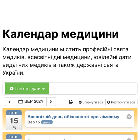
Календар медицини
Календар медицини містить професійні свята
медиків, всесвітні дні медицини, ювілейні дати
видатних медиків а також державні свята
України.
Пам'ятні дати
ВЕР 2024
Згорнути все
Розгорнути все
ВЕР
Всесвітній день обізнаності про лімфому
15
Вер 15
день
Нд
ВЕР