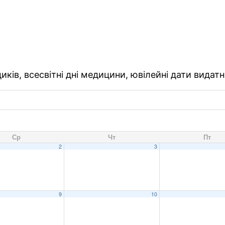
ків, всесвітні дні медицини, ювілейні дати видатн
Ср
Чт
Пт
2
3
9
10