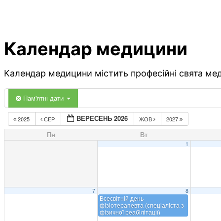
Календар медицини
Календар медицини містить професійні свята меди
Пам'ятні дати
ВЕРЕСЕНЬ 2026
2025
СЕР
ЖОВ
2027
Пн
Вт
1
7
8
Всесвітній день
фізіотерапевта (спеціаліста з
фізичної реабілітації)