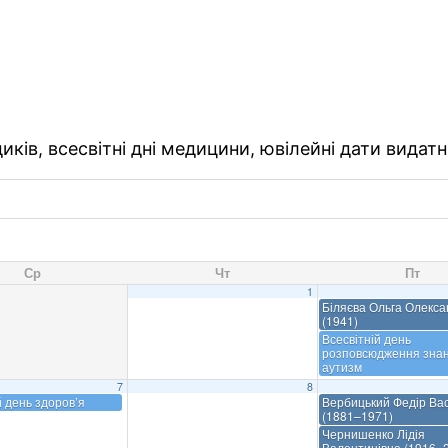
ків, всесвітні дні медицини, ювілейні дати видатн
Ср
Чт
Пт
1
Біляєва Ольга Олекса
(1941)
Всесвітній день
розповсюдження знан
аутизм
7
8
й день здоров’я
Вербицький Федір Ва
(1881–1971)
Чернишенко Лідія
Валентинівна (1916–