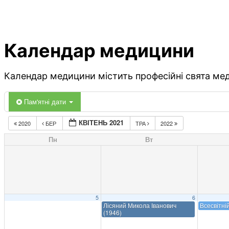
Календар медицини
Календар медицини містить професійні свята меди
Пам'ятні дати
КВІТЕНЬ 2021
2020
БЕР
ТРА
2022
Пн
Вт
5
6
Лісяний Микола Іванович
Всесвітні
(1946)