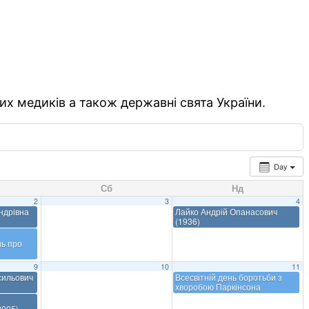
их медиків а також державні свята України.
Day
Сб
Нд
2
3
4
ндрівна
Лайко Андрій Опанасович
(1936)
ь про
9
10
11
сильович
Всесвітній день боротьби з
хворобою Паркінсона
2005)