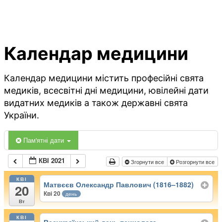
Календар медицини
Календар медицини містить професійні свята
медиків, всесвітні дні медицини, ювілейні дати
видатних медиків а також державні свята
України.
Пам'ятні дати
КВІ 2021
Згорнути все
Розгорнути все
КВІ
Матвєєв Олександр Павлович (1816–1882)
20
Кві 20
день
Вт
КВІ