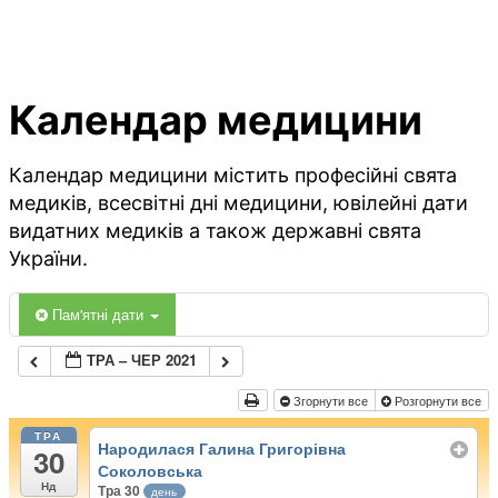
Календар медицини
Календар медицини містить професійні свята
медиків, всесвітні дні медицини, ювілейні дати
видатних медиків а також державні свята
України.
Пам'ятні дати
ТРА – ЧЕР 2021
Згорнути все
Розгорнути все
ТРА
Народилася Галина Григорівна
30
Соколовська
Нд
Тра 30
день