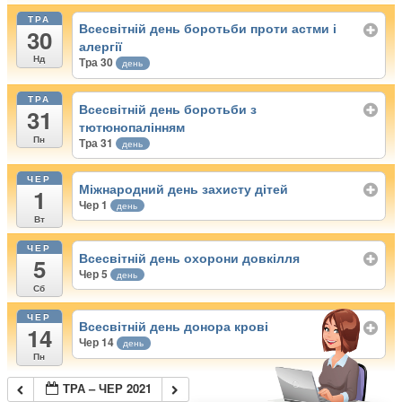
ТРА
Всесвітній день боротьби проти астми і
30
алергії
Нд
Тра 30
день
ТРА
Всесвітній день боротьби з
31
тютюнопалінням
Пн
Тра 31
день
ЧЕР
Міжнародний день захисту дітей
1
Чер 1
день
Вт
ЧЕР
Всесвітній день охорони довкілля
5
Чер 5
день
Сб
ЧЕР
Всесвітній день донора крові
14
Чер 14
день
Пн
ТРА – ЧЕР 2021