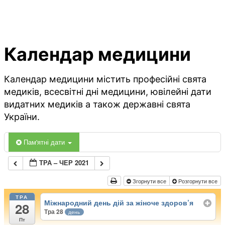
Календар медицини
Календар медицини містить професійні свята
медиків, всесвітні дні медицини, ювілейні дати
видатних медиків а також державні свята
України.
Пам'ятні дати
ТРА – ЧЕР 2021
Згорнути все
Розгорнути все
ТРА
Міжнародний день дій за жіноче здоров’я
28
Тра 28
день
Пт