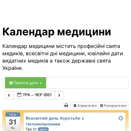
Календар медицини
Календар медицини містить професійні свята
медиків, всесвітні дні медицини, ювілейні дати
видатних медиків а також державні свята
України.
Пам'ятні дати
ТРА – ЧЕР 2021
Згорнути все
Розгорнути все
ТРА
Всесвітній день боротьби з
31
тютюнопалінням
Пн
Тра 31
день