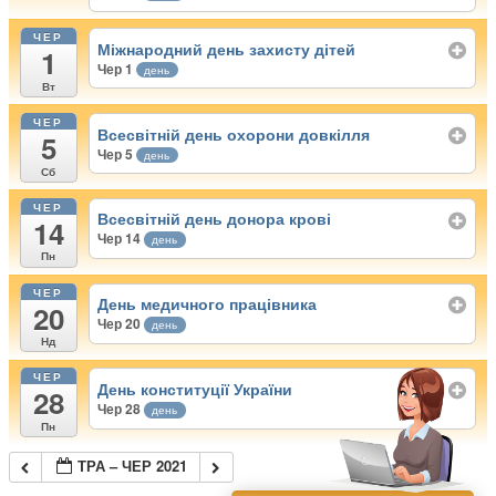
ЧЕР
Міжнародний день захисту дітей
1
Чер 1
день
Вт
ЧЕР
Всесвітній день охорони довкілля
5
Чер 5
день
Сб
ЧЕР
Всесвітній день донора крові
14
Чер 14
день
Пн
ЧЕР
День медичного працівника
20
Чер 20
день
Нд
ЧЕР
День конституції України
28
Чер 28
день
Пн
ТРА – ЧЕР 2021