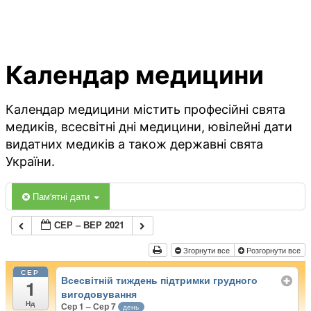
Календар медицини
Календар медицини містить професійні свята
медиків, всесвітні дні медицини, ювілейні дати
видатних медиків а також державні свята
України.
Пам'ятні дати
СЕР – ВЕР 2021
Згорнути все
Розгорнути все
СЕР
Всесвітній тиждень підтримки грудного
1
вигодовування
Нд
Сер 1 – Сер 7
день