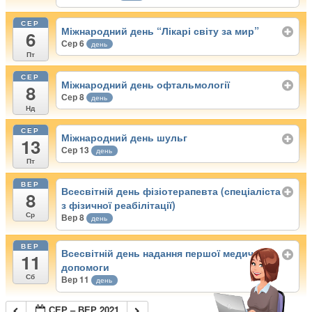
СЕР
Міжнародний день “Лікарі світу за мир”
6
Сер 6
день
Пт
СЕР
Міжнародний день офтальмології
8
Сер 8
день
Нд
СЕР
Міжнародний день шульг
13
Сер 13
день
Пт
ВЕР
Всесвітній день фізіотерапевта (спеціаліста
8
з фізичної реабілітації)
Ср
Вер 8
день
ВЕР
Всесвітній день надання першої медичної
11
допомоги
Сб
Вер 11
день
СЕР – ВЕР 2021