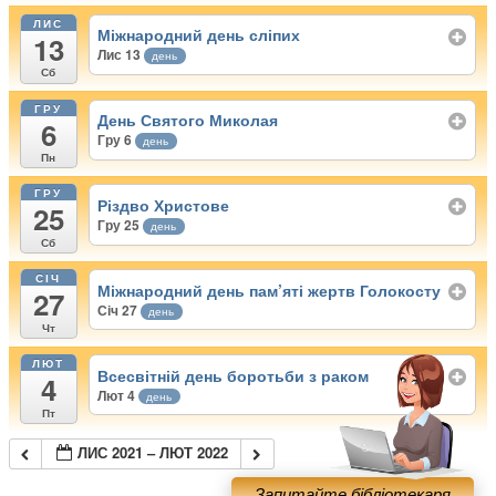
ЛИС
Міжнародний день сліпих
13
Лис 13
день
Сб
ГРУ
День Святого Миколая
6
Гру 6
день
Пн
ГРУ
Різдво Христове
25
Гру 25
день
Сб
СІЧ
Міжнародний день пам’яті жертв Голокосту
27
Січ 27
день
Чт
ЛЮТ
Всесвітній день боротьби з раком
4
Лют 4
день
Пт
ЛИС 2021 – ЛЮТ 2022