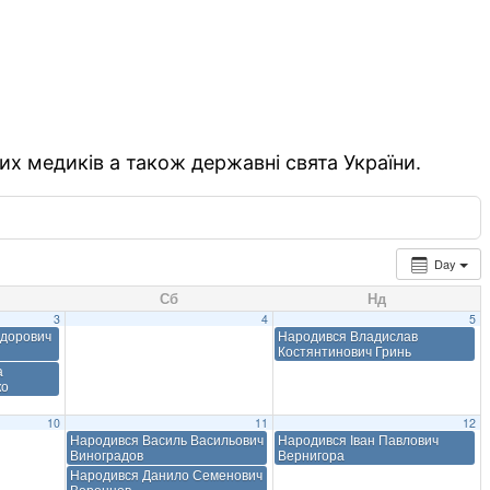
их медиків а також державні свята України.
Day
Сб
Нд
3
4
5
едорович
Народився Владислав
Костянтинович Гринь
а
ко
10
11
12
Народився Василь Васильович
Народився Іван Павлович
Виноградов
Вернигора
Народився Данило Семенович
Воронцов