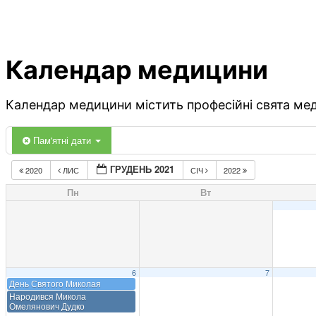
Календар медицини
Календар медицини містить професійні свята меди
Пам'ятні дати
ГРУДЕНЬ 2021
2020
ЛИС
СІЧ
2022
Пн
Вт
6
7
День Святого Миколая
Народився Микола
Омелянович Дудко