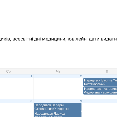
ків, всесвітні дні медицини, ювілейні дати видатн
Ср
Чт
Пт
1
2
Народився Василь Ф
Кистяковський
Народилася Катерин
Федорівна Чернушен
8
9
Народився Валерій
Степанович Онищенко
Народилася Лариса
Федорівна Матюха