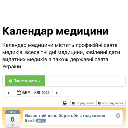
Календар медицини
Календар медицини містить професійні свята
медиків, всесвітні дні медицини, ювілейні дати
видатних медиків а також державні свята
України.
Пам'ятні дати
БЕР – КВІ 2022
Згорнути все
Розгорнути все
БЕР
Всесвітній день боротьби з глаукомою
6
Бер 6
день
Нд