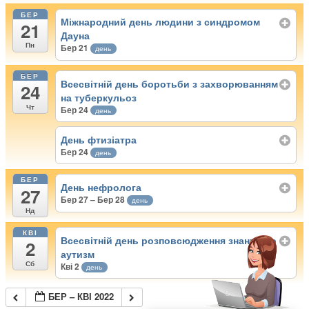
БЕР
Міжнародний день людини з синдромом
21
Дауна
Пн
Бер 21
день
БЕР
Всесвітній день боротьби з захворюванням
24
на туберкульоз
Чт
Бер 24
день
День фтизіатра
Бер 24
день
БЕР
День нефролога
27
Бер 27 – Бер 28
день
Нд
КВІ
Всесвітній день розповсюдження знань про
2
аутизм
Сб
Кві 2
день
БЕР – КВІ 2022